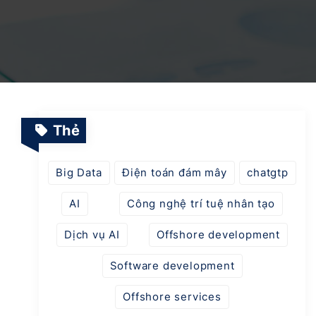
Dịch vụ Vận hành & Bảo trì Hệ thống
Nền tảng Giáo dục Thông minh
Dự án SaaS
Chuyển đổi số & AI trong ngành Quản lý Năng
lượng
Thẻ
Ứng dụng AI trong tự động hóa ngành Logitics
Big Data
Điện toán đám mây
chatgtp
AI
Công nghệ trí tuệ nhân tạo
Nền tảng thời trang thông minh tích hợp AI
Dịch vụ AI
Offshore development
Software development
Offshore services