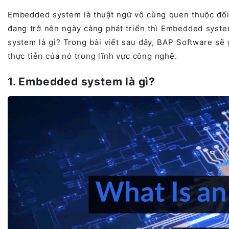
Embedded system là thuật ngữ vô cùng quen thuộc đối vớ
đang trở nên ngày càng phát triển thì Embedded syst
system là gì? Trong bài viết sau đây, BAP Software sẽ
thực tiễn của nó trong lĩnh vực công nghệ.
1. Embedded system là gì?