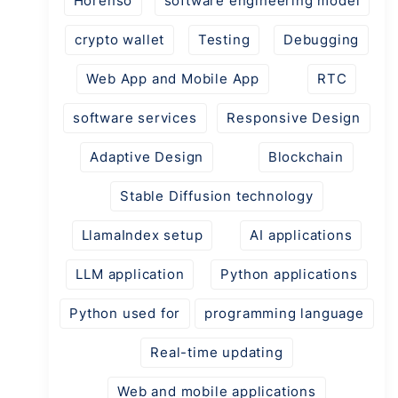
Horenso
software engineering model
crypto wallet
Testing
Debugging
Web App and Mobile App
RTC
software services
Responsive Design
Adaptive Design
Blockchain
Stable Diffusion technology
LlamaIndex setup
AI applications
LLM application
Python applications
Python used for
programming language
Real-time updating
Web and mobile applications