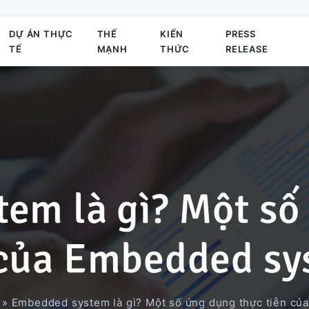
DỰ ÁN THỰC
THẾ
KIẾN
PRESS
TẾ
MẠNH
THỨC
RELEASE
Sứ mệnh
Phát triển Business Application
Elearning System
Dự án Business Application
Offshore
Hoạt động của công ty
em là gì? Một số
Thành viên chủ chốt
Phát triển trò chơi
Hệ thống quản lý đơn hàng
Dự án dùng công nghệ AI
 của Embedded sy
Hoạt động
Phát triển Outsystems
Nền Tảng Văn Phòng Ảo
Dự án Migration Cobol
»
Embedded system là gì? Một số ứng dụng thực tiễn c