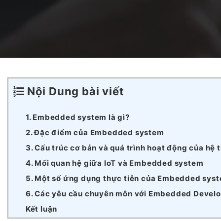
Dịch vụ Phát triển AI Agents
Nền tảng Blockchain
Dự án Outsystems
Dịch vụ Phát triển SaaS
Hệ thống Quản lý Học tập tích hợp AI
Vận hành & Bảo trì hệ thống
Nội Dung bài viết
Nền tảng Văn phòng Ảo Toàn cầu
1. Embedded system là gì?
2. Đặc điểm của Embedded system
3. Cấu trúc cơ bản và quá trình hoạt động của hệ
AI trong Hệ thống Điều hành Sản xuất (MES)
4. Mối quan hệ giữa IoT và Embedded system
5. Một số ứng dụng thực tiễn của Embedded sys
6. Các yêu cầu chuyên môn với Embedded Develo
Studio Game
Kết luận