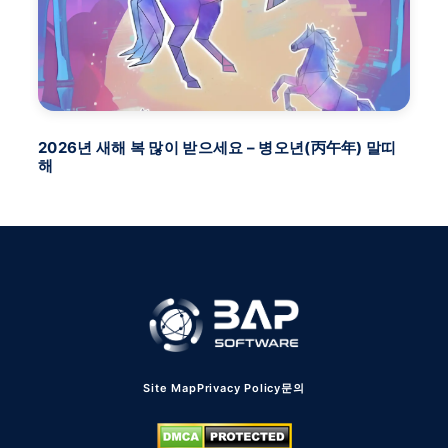
2026년 새해 복 많이 받으세요 – 병오년(丙午年) 말띠
BA
해
FU
Site Map
Privacy Policy
문의