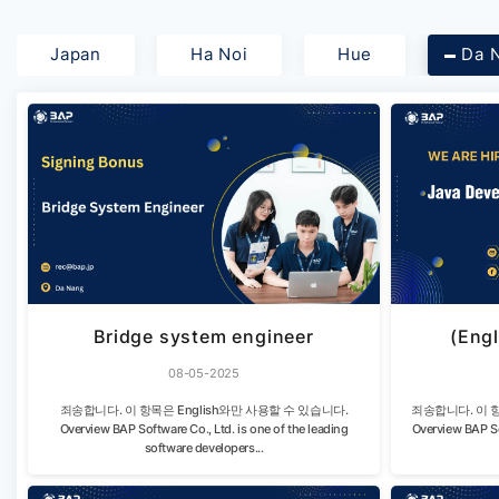
Japan
Ha Noi
Hue
Da 
Bridge system engineer
(Engl
08-05-2025
죄송합니다. 이 항목은 English와만 사용할 수 있습니다.
죄송합니다. 이 항
Overview BAP Software Co., Ltd. is one of the leading
Overview BAP So
software developers...