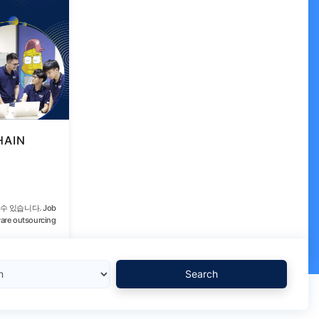
HAIN
수 있습니다. Job
ware outsourcing
Search