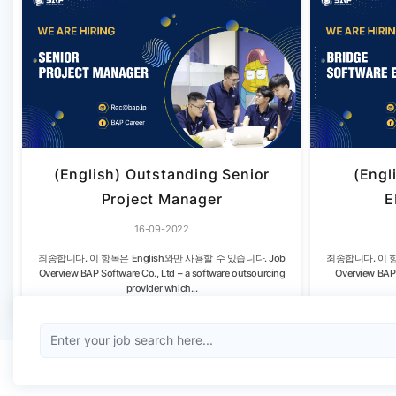
(English) Outstanding Senior
(Engl
Project Manager
E
16-09-2022
죄송합니다. 이 항목은 English와만 사용할 수 있습니다. Job
죄송합니다. 이 항
Overview BAP Software Co., Ltd – a software outsourcing
Overview BAP 
provider which...