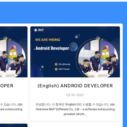
LOPER
(English) ANDROID DEVELOPER
03-10-2022
수 있습니다. Job
죄송합니다. 이 항목은 English와만 사용할 수 있습니다. Job
ware outsourcing
Overview BAP Software Co., Ltd – a software outsourcing
provider which...