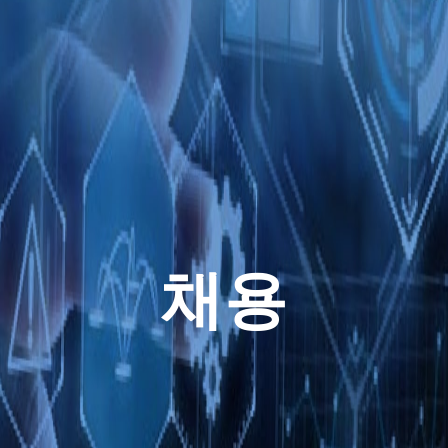
활동
Outsystems 개발
가상 오피스 플랫폼
COBOL 마이그레이션 프로젝트
시스템 마이그레이션 서비스
멀티 매칭 플랫폼
AI 에이전트 프로젝트
Microsoft PowerApps 서비스
일본용 AI 부동산 플랫폼
Microsoft PowerApps
채용
시스템 운영 서비스
호텔 산업에서의 AI