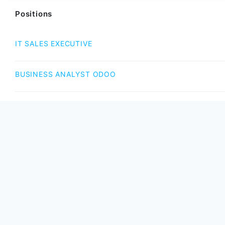
Positions
IT SALES EXECUTIVE
BUSINESS ANALYST ODOO
BRIDGE SOFTWARE ENGINEER – BRSE
BAP IT RECAP 2025: AI 기반 미래(AI-POWERED FUTURE
BAP 엘리트 시상식: 모든 개인과 팀이 우리의 자부심입니다
BAP Year End Party 2025: AI POWERED FUTURE