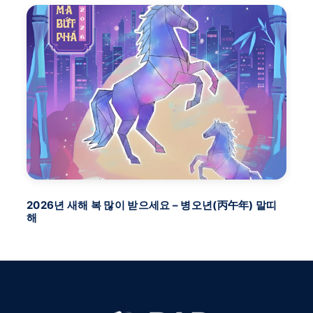
2026년 새해 복 많이 받으세요 – 병오년(丙午年) 말띠
BA
해
FU