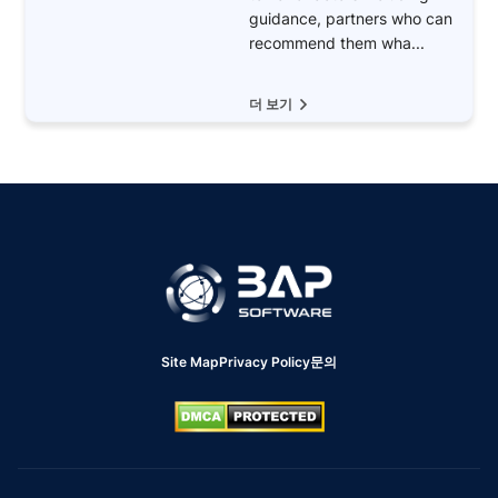
guidance, partners who can
recommend them wha...
더 보기
Site Map
Privacy Policy
문의