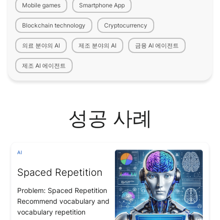
Mobile games
Smartphone App
Blockchain technology
Cryptocurrency
의료 분야의 AI
제조 분야의 AI
금융 AI 에이전트
제조 AI 에이전트
성공 사례
AI
Spaced Repetition
Problem: Spaced Repetition
Recommend vocabulary and
vocabulary repetition