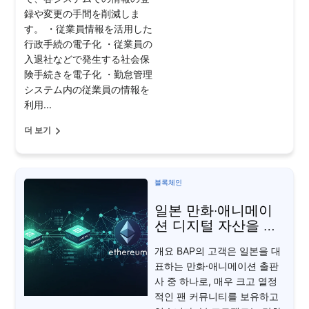
録や変更の手間を削減しま
す。 ・従業員情報を活用した
行政手続の電子化 ・従業員の
入退社などで発生する社会保
険手続きを電子化 ・勤怠管理
システム内の従業員の情報を
利用...
더 보기
블록체인
일본 만화·애니메이
션 디지털 자산을 위
한 NFT 마켓플레이
개요 BAP의 고객은 일본을 대
스
표하는 만화·애니메이션 출판
사 중 하나로, 매우 크고 열정
적인 팬 커뮤니티를 보유하고