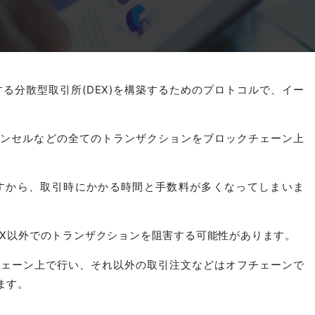
활동
Outsystems 개발
가상 오피스 플랫폼
COBOL 마이그레이션 프로젝트
시스템 마이그레이션 서비스
멀티 매칭 플랫폼
AI 에이전트 프로젝트
ン同士を取引する分散型取引所(DEX)を構築するためのプロトコルで、イー
ャンセルなどの全てのトランザクションをブロックチェーン上
Microsoft PowerApps 서비스
일본용 AI 부동산 플랫폼
Microsoft PowerApps
すから、取引時にかかる時間と手数料が多くなってしまいま
시스템 운영 서비스
EX以外でのトランザクションを阻害する可能性があります。
チェーン上で行い、それ以外の取引注文などはオフチェーンで
호텔 산업에서의 AI
ます。