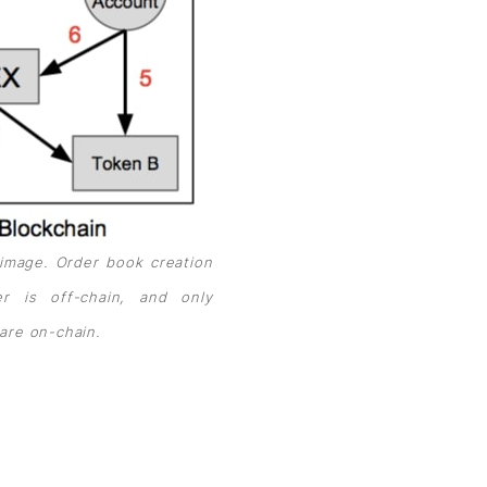
image. Order book creation
 is off-chain, and only
are on-chain.
。