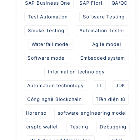
SAP Business One
SAP Fiori
QA/QC
Test Automation
Software Testing
Smoke Testing
Automation Tester
Waterfall model
Agile model
Software model
Embedded system
Information technology
Automation technology
IT
JDK
Công nghệ Blockchain
Tiền điện tử
Horenso
software engineering model
crypto wallet
Testing
Debugging