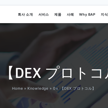
회사 소개
서비스
제품
사례
Why BAP
지식
 【DEX プロト
미션
비즈니스 애플리케이션 개발
Elearning System
비즈니스 API 프로젝트
Offshore
미디어
Home
»
Knowledge
»
0ｘ 【DEX プロトコル】
주요멤버
게임 개발
주문 관리 시스템
AI 프로젝트