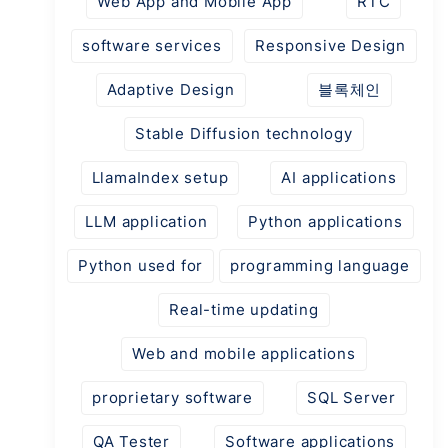
Web App and Mobile App
RTC
software services
Responsive Design
Adaptive Design
블록체인
Stable Diffusion technology
LlamaIndex setup
AI applications
LLM application
Python applications
Python used for
programming language
Real-time updating
Web and mobile applications
proprietary software
SQL Server
QA Tester
Software applications