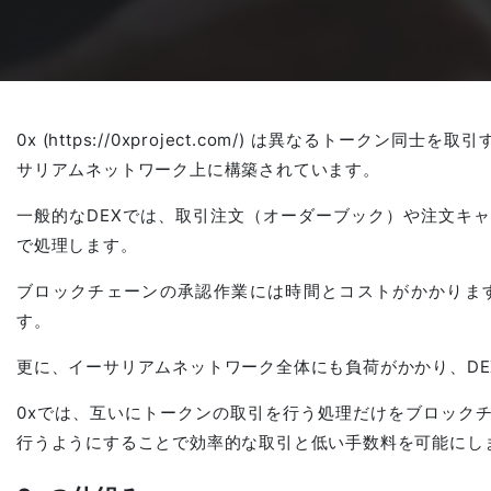
수상 경력 및 기여
AI 기술 앱 개발
전자상거래 서비스 제공
Salesforce 프로젝트
AI 에이전트 개발
블록체인 플랫폼
Outsystems 프로젝트
0x (https://0xproject.com/) は異なるトーク
サリアムネットワーク上に構築されています。
一般的なDEXでは、取引注文（オーダーブック）や注文キ
SaaS 개발 서비스
AI 학습 관리 시스템(LMS)
시스템 운영 및 유지보수
で処理します。
ブロックチェーンの承認作業には時間とコストがかかりま
글로벌 가상 오피스
す。
更に、イーサリアムネットワーク全体にも負荷がかかり、D
0xでは、互いにトークンの取引を行う処理だけをブロック
제조 실행 시스템(MES)에서의 AI
行うようにすることで効率的な取引と低い手数料を可能にし