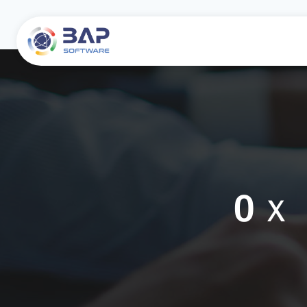
0ｘ
About
웹사이트/ 스마트폰 앱 개발
Adaptive Learning Platform
웹/앱 프로젝트
기술
채용
회사 연혁
Salesforce 개발 및 컨설팅
텔레그램 게임
블록체인 프로젝트