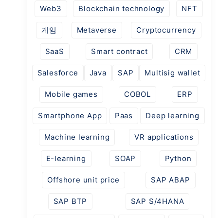
Web3
Blockchain technology
NFT
게임
Metaverse
Cryptocurrency
SaaS
Smart contract
CRM
Salesforce
Java
SAP
Multisig wallet
Mobile games
COBOL
ERP
Smartphone App
Paas
Deep learning
Machine learning
VR applications
E-learning
SOAP
Python
Offshore unit price
SAP ABAP
SAP BTP
SAP S/4HANA