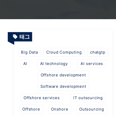
언론
자동화 테스트 서비스
AI 워크플로우
테스트 프로젝트
시스템 운영 및 유지보수 서비스
스마트 교육 플랫폼
SaaS 프로젝트
태그
에너지 관리의 디지털 전환 및 AI
Big Data
Cloud Computing
chatgtp
AI
AI technology
AI services
AI 물류 플랫폼
Offshore development
Software development
AI 패션 테크
Offshore services
IT outsourcing
Offshore
Onshore
Outsourcing