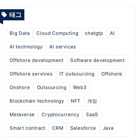
태그
Big Data
Cloud Computing
chatgtp
AI
AI technology
AI services
Offshore development
Software development
Offshore services
IT outsourcing
Offshore
Onshore
Outsourcing
Web3
Blockchain technology
NFT
게임
Metaverse
Cryptocurrency
SaaS
Smart contract
CRM
Salesforce
Java