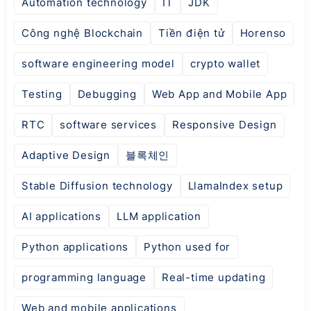
Automation technology
IT
JDK
Công nghệ Blockchain
Tiền điện tử
Horenso
software engineering model
crypto wallet
Testing
Debugging
Web App and Mobile App
RTC
software services
Responsive Design
Adaptive Design
블록체인
Stable Diffusion technology
LlamaIndex setup
AI applications
LLM application
Python applications
Python used for
programming language
Real-time updating
Web and mobile applications