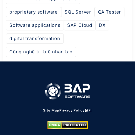
proprietary software
SQL Server
QA Tester
Software applications
SAP Cloud
DX
digital transformation
Công nghệ trí tuệ nhân tạo
Site Map
Privacy Policy
문의