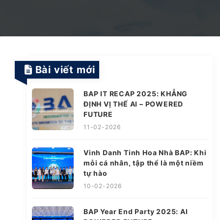
Dịch vụ Vận hành & Bảo trì Hệ thống
Nền tảng Giáo dục Thông minh
Dự án SaaS
Bài viết mới
Chuyển đổi số & AI trong ngành Quản lý Năng
lượng
BAP IT RECAP 2025: KHẲNG
ĐỊNH VỊ THẾ AI – POWERED
Ứng dụng AI trong tự động hóa ngành Logitics
FUTURE
11-02-2026
Vinh Danh Tinh Hoa Nhà BAP: Khi
Nền tảng thời trang thông minh tích hợp AI
mỗi cá nhân, tập thể là một niềm
tự hào
10-02-2026
BAP Year End Party 2025: AI