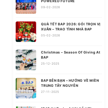
POWERED FUTURE
09-02-2026
QUÀ TẾT BAP 2026: GÓI TRỌN VỊ
XUÂN – TRAO TÌNH NHÀ BAP
05-02-2026
Christmas – Season Of Giving At
BAP
25-12-2025
BAP BÊN BẠN – HƯỚNG VỀ MIỀN
TRUNG TÂY NGUYÊN
27-11-2025