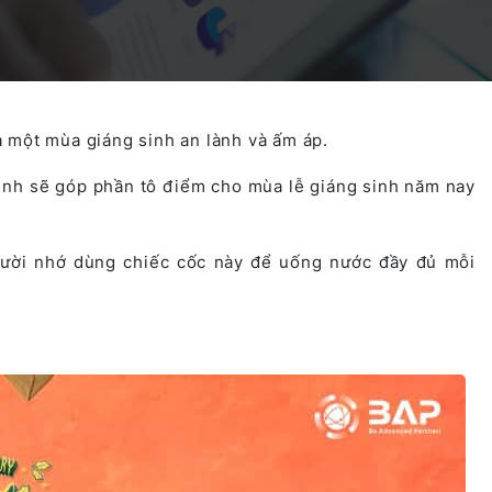
Dịch vụ Chuyển đổi Hệ thống
Multi Matching Platform
Dự án AI Agents
 một mùa giáng sinh an lành và ấm áp.
Dịch vụ Microsoft PowerApps
Nền tảng Bất động sản tích hợp AI tại Nhật Bản
Microsoft PowerApps
inh sẽ góp phần tô điểm cho mùa lễ giáng sinh năm nay
Dịch vụ Vận hành Hệ thống
gười nhớ dùng chiếc cốc này để uống nước đầy đủ mỗi
Tích hợp AI trong Ngành Khách sạn