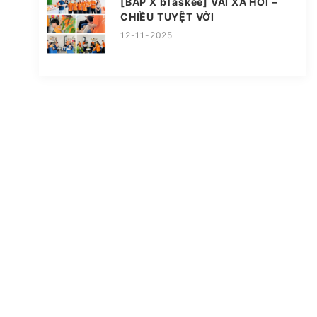
[BAP X bTaskee] VAI XẢ HƠI –
CHIỀU TUYỆT VỜI
12-11-2025