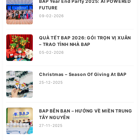
BAP Year End Party 2025: AI POWERED
FUTURE
09-02-2026
QUÀ TẾT BAP 2026: GÓI TRỌN VỊ XUÂN
– TRAO TÌNH NHÀ BAP
05-02-2026
Christmas – Season Of Giving At BAP
25-12-2025
BAP BÊN BẠN – HƯỚNG VỀ MIỀN TRUNG
TÂY NGUYÊN
27-11-2025