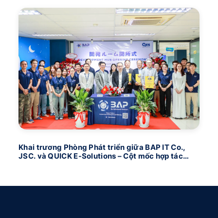
Khai trương Phòng Phát triển giữa BAP IT Co.,
BA
JSC. và QUICK E-Solutions – Cột mốc hợp tác
Nh
công nghệ Việt – Nhật