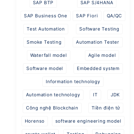
SAP BTP
SAP S/4HANA
SAP Business One
SAP Fiori
QA/QC
Test Automation
Software Testing
Smoke Testing
Automation Tester
Waterfall model
Agile model
Software model
Embedded system
Information technology
Automation technology
IT
JDK
Công nghệ Blockchain
Tiền điện tử
Horenso
software engineering model