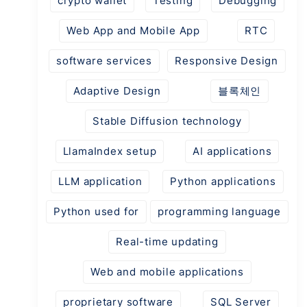
crypto wallet
Testing
Debugging
Web App and Mobile App
RTC
software services
Responsive Design
Adaptive Design
블록체인
Stable Diffusion technology
LlamaIndex setup
AI applications
LLM application
Python applications
Python used for
programming language
Real-time updating
Web and mobile applications
proprietary software
SQL Server