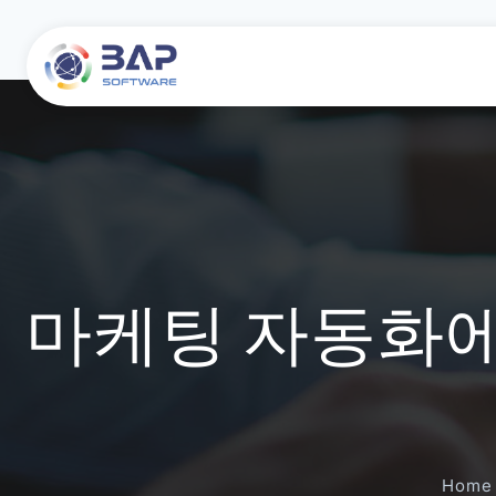
마케팅 자동화에
About
웹사이트/ 스마트폰 앱 개발
Adaptive Learning Platform
웹/앱 프로젝트
기술
채용
회사 연혁
Salesforce 개발 및 컨설팅
텔레그램 게임
블록체인 프로젝트
Home