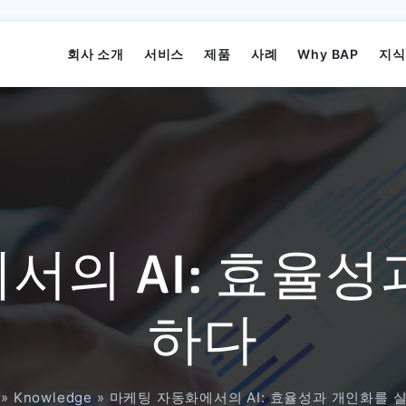
회사 소개
서비스
제품
사례
Why BAP
지식
서의 AI: 효율성
미션
비즈니스 애플리케이션 개발
Elearning System
비즈니스 API 프로젝트
Offshore
미디어
하다
주요멤버
게임 개발
주문 관리 시스템
AI 프로젝트
»
Knowledge
»
마케팅 자동화에서의 AI: 효율성과 개인화를 