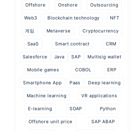
Offshore
Onshore
Outsourcing
Web3
Blockchain technology
NFT
게임
Metaverse
Cryptocurrency
SaaS
Smart contract
CRM
Salesforce
Java
SAP
Multisig wallet
Mobile games
COBOL
ERP
Smartphone App
Paas
Deep learning
Machine learning
VR applications
E-learning
SOAP
Python
Offshore unit price
SAP ABAP