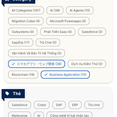
All Categories (167)
Ai (38)
Ai Agents (15)
Migration Cobol (4)
Microsoft Powerapps (4)
Outsystems (4)
Phát Triển Saas (4)
Salesforce (3)
Sap/Erp (17)
Trò Chơi (5)
Vận Hành Và Bảo Trì Hệ Thống (3)
スマホアプリ・ウェブ開発 (36)
Dịch Vụ Kiểm Thử (3)
Blockchain (16)
Business Application (15)
Thẻ
Salesforce
Cobol
SAP
ERP
Trò chơi
Metaverse
AI
Công nghệ trí tuệ nhân tạo