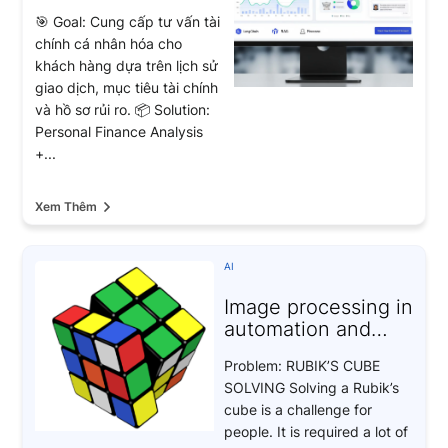
40% tương tác
🎯 Goal: Cung cấp tư vấn tài
khách hàng nhờ AI
chính cá nhân hóa cho
Advisor
khách hàng dựa trên lịch sử
giao dịch, mục tiêu tài chính
và hồ sơ rủi ro. 📦 Solution:
Personal Finance Analysis
+...
Xem Thêm
AI
Image processing in
automation and
robotics
Problem: RUBIK’S CUBE
SOLVING Solving a Rubik’s
cube is a challenge for
people. It is required a lot of