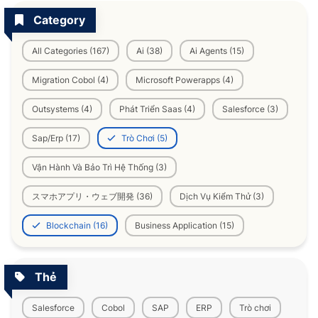
Category
All Categories (167)
Ai (38)
Ai Agents (15)
Migration Cobol (4)
Microsoft Powerapps (4)
Outsystems (4)
Phát Triển Saas (4)
Salesforce (3)
Sap/Erp (17)
Trò Chơi (5)
Vận Hành Và Bảo Trì Hệ Thống (3)
スマホアプリ・ウェブ開発 (36)
Dịch Vụ Kiểm Thử (3)
Blockchain (16)
Business Application (15)
Thẻ
Salesforce
Cobol
SAP
ERP
Trò chơi