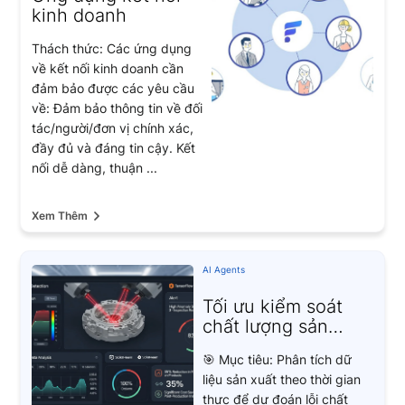
kinh doanh
Thách thức: Các ứng dụng
về kết nối kinh doanh cần
đảm bảo được các yêu cầu
về: Đảm bảo thông tin về đối
tác/người/đơn vị chính xác,
đầy đủ và đáng tin cậy. Kết
nối dễ dàng, thuận ...
Xem Thêm
AI Agents
Tối ưu kiểm soát
chất lượng sản
phẩm với AI dự
🎯 Mục tiêu: Phân tích dữ
đoán lỗi theo thời
liệu sản xuất theo thời gian
gian thực
thực để dự đoán lỗi chất