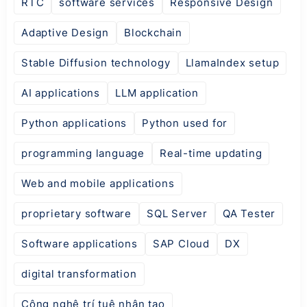
RTC
software services
Responsive Design
Adaptive Design
Blockchain
Stable Diffusion technology
LlamaIndex setup
AI applications
LLM application
Python applications
Python used for
programming language
Real-time updating
Web and mobile applications
proprietary software
SQL Server
QA Tester
Software applications
SAP Cloud
DX
digital transformation
Công nghệ trí tuệ nhân tạo