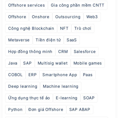
Offshore services
Gia công phần mềm CNTT
Offshore
Onshore
Outsourcing
Web3
Công nghệ Blockchain
NFT
Trò chơi
Metaverse
Tiền điện tử
SaaS
Hợp đồng thông minh
CRM
Salesforce
Java
SAP
Multisig wallet
Mobile games
COBOL
ERP
Smartphone App
Paas
Deep learning
Machine learning
Ứng dụng thực tế ảo
E-learning
SOAP
Python
Đơn giá Offshore
SAP ABAP