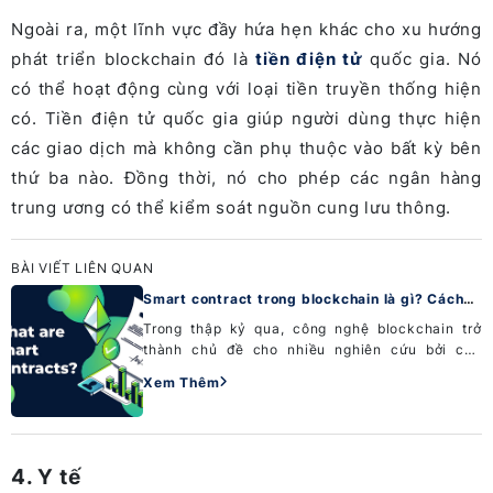
Ngoài ra, một lĩnh vực đầy hứa hẹn khác cho xu hướng
phát triển blockchain đó là
tiền điện tử
quốc gia. Nó
có thể hoạt động cùng với loại tiền truyền thống hiện
có. Tiền điện tử quốc gia giúp người dùng thực hiện
các giao dịch mà không cần phụ thuộc vào bất kỳ bên
thứ ba nào. Đồng thời, nó cho phép các ngân hàng
trung ương có thể kiểm soát nguồn cung lưu thông.
BÀI VIẾT LIÊN QUAN
Smart contract trong blockchain là gì? Cách
thức hoạt động của hợp đồng thông minh
Trong thập kỷ qua, công nghệ blockchain trở
thành chủ đề cho nhiều nghiên cứu bởi các
thuộc tính phi tập trung, đồng thuận, phân tán,
Xem Thêm
giao dịch ngang hàng,... V�...
4. Y tế