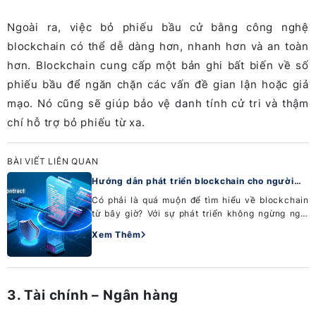
Ngoài ra, việc bỏ phiếu bầu cử bằng công nghệ
blockchain có thể dễ dàng hơn, nhanh hơn và an toàn
hơn. Blockchain cung cấp một bản ghi bất biến về số
phiếu bầu để ngăn chặn các vấn đề gian lận hoặc giả
mạo. Nó cũng sẽ giúp bảo vệ danh tính cử tri và thậm
chí hỗ trợ bỏ phiếu từ xa.
BÀI VIẾT LIÊN QUAN
Hướng dẫn phát triển blockchain cho người
mới
Có phải là quá muộn để tìm hiểu về blockchain
từ bây giờ? Với sự phát triển không ngừng nghỉ
của công nghệ mới blockchain, cùng tiềm năng
Xem Thêm
to lớn chưa đư...
3. Tài chính – Ngân hàng