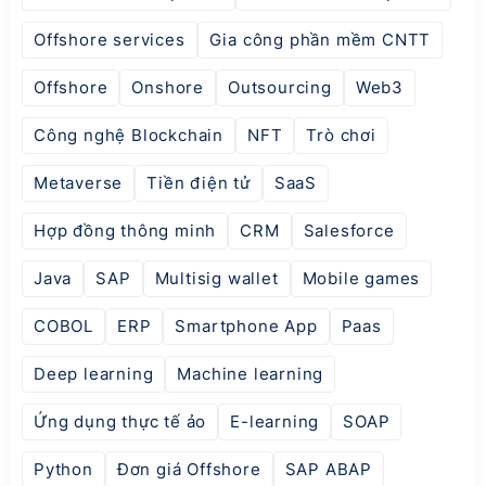
Offshore services
Gia công phần mềm CNTT
Offshore
Onshore
Outsourcing
Web3
Công nghệ Blockchain
NFT
Trò chơi
Metaverse
Tiền điện tử
SaaS
Hợp đồng thông minh
CRM
Salesforce
Java
SAP
Multisig wallet
Mobile games
COBOL
ERP
Smartphone App
Paas
Deep learning
Machine learning
Ứng dụng thực tế ảo
E-learning
SOAP
Python
Đơn giá Offshore
SAP ABAP