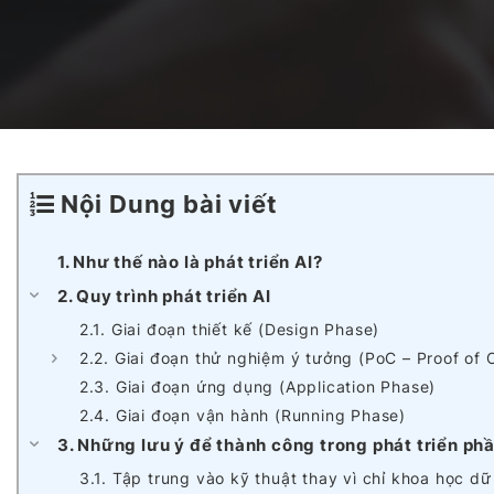
Dịch vụ Phát triển AI Agents
Nền tảng Blockchain
Dự án Outsystems
Dịch vụ Phát triển SaaS
Hệ thống Quản lý Học tập tích hợp AI
Vận hành & Bảo trì hệ thống
Nội Dung bài viết
Nền tảng Văn phòng Ảo Toàn cầu
1. Như thế nào là phát triển AI?
2. Quy trình phát triển AI
2.1. Giai đoạn thiết kế (Design Phase)
AI trong Hệ thống Điều hành Sản xuất (MES)
2.2. Giai đoạn thử nghiệm ý tưởng (PoC – Proof of
2.3. Giai đoạn ứng dụng (Application Phase)
2.4. Giai đoạn vận hành (Running Phase)
Studio Game
3. Những lưu ý để thành công trong phát triển p
3.1. Tập trung vào kỹ thuật thay vì chỉ khoa học dữ 