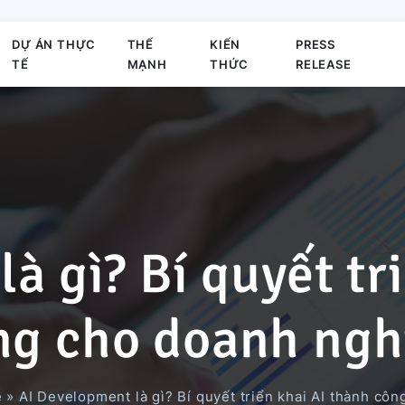
DỰ ÁN THỰC
THẾ
KIẾN
PRESS
TẾ
MẠNH
THỨC
RELEASE
Sứ mệnh
Phát triển Business Application
Elearning System
Dự án Business Application
Offshore
Hoạt động của công ty
à gì? Bí quyết tr
Thành viên chủ chốt
Phát triển trò chơi
Hệ thống quản lý đơn hàng
Dự án dùng công nghệ AI
ng cho doanh ngh
Hoạt động
Phát triển Outsystems
Nền Tảng Văn Phòng Ảo
Dự án Migration Cobol
e
»
AI Development là gì? Bí quyết triển khai AI thành cô