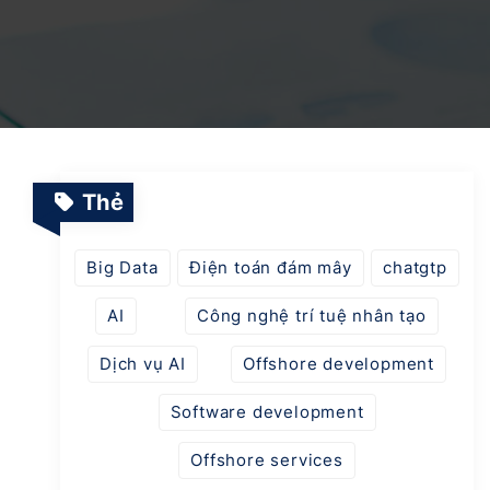
Dịch vụ Vận hành & Bảo trì Hệ thống
Nền tảng Giáo dục Thông minh
Dự án SaaS
Chuyển đổi số & AI trong ngành Quản lý Năng
lượng
Thẻ
Ứng dụng AI trong tự động hóa ngành Logitics
Big Data
Điện toán đám mây
chatgtp
AI
Công nghệ trí tuệ nhân tạo
Nền tảng thời trang thông minh tích hợp AI
Dịch vụ AI
Offshore development
Software development
Offshore services