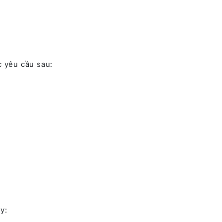
c yêu cầu sau:
y: