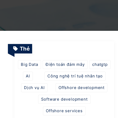
Dịch vụ Vận hành & Bảo trì Hệ thống
Nền tảng Giáo dục Thông minh
Dự án SaaS
Chuyển đổi số & AI trong ngành Quản lý Năng
lượng
Thẻ
Ứng dụng AI trong tự động hóa ngành Logitics
Big Data
Điện toán đám mây
chatgtp
AI
Công nghệ trí tuệ nhân tạo
Nền tảng thời trang thông minh tích hợp AI
Dịch vụ AI
Offshore development
Software development
Offshore services