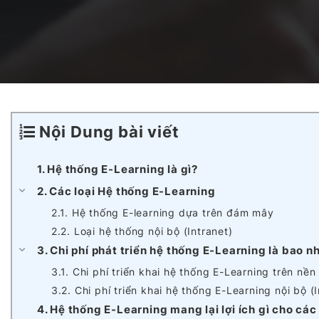
Dịch vụ Phát triển AI Agents
Nền tảng Blockchain
Dự án Outsystems
Dịch vụ Phát triển SaaS
Hệ thống Quản lý Học tập tích hợp AI
Vận hành & Bảo trì hệ thống
Nội Dung bài viết
Nền tảng Văn phòng Ảo Toàn cầu
1. Hệ thống E-Learning là gì?
2. Các loại Hệ thống E-Learning
2.1. Hệ thống E-learning dựa trên đám mây
AI trong Hệ thống Điều hành Sản xuất (MES)
2.2. Loại hệ thống nội bộ (Intranet)
3. Chi phí phát triển hệ thống E-Learning là bao n
3.1. Chi phí triển khai hệ thống E-Learning trên 
Studio Game
3.2. Chi phí triển khai hệ thống E-Learning nội bộ (
4. Hệ thống E-Learning mang lại lợi ích gì cho cá