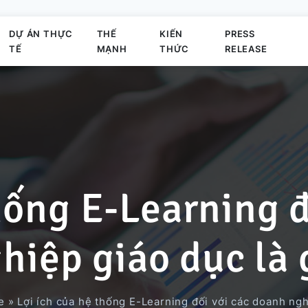
DỰ ÁN THỰC
THẾ
KIẾN
PRESS
TẾ
MẠNH
THỨC
RELEASE
Sứ mệnh
Phát triển Business Application
Elearning System
Dự án Business Application
Offshore
Hoạt động của công ty
hống E-Learning 
Thành viên chủ chốt
Phát triển trò chơi
Hệ thống quản lý đơn hàng
Dự án dùng công nghệ AI
hiệp giáo dục là 
Hoạt động
Phát triển Outsystems
Nền Tảng Văn Phòng Ảo
Dự án Migration Cobol
e
»
Lợi ích của hệ thống E-Learning đối với các doanh ngh