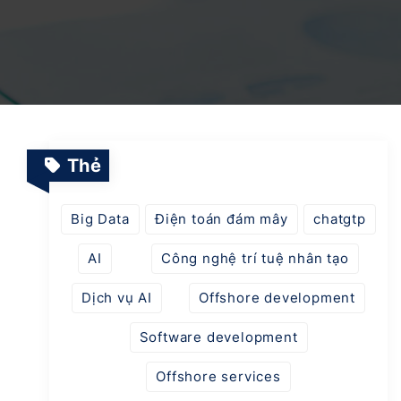
Dịch vụ Vận hành & Bảo trì Hệ thống
Nền tảng Giáo dục Thông minh
Dự án SaaS
Chuyển đổi số & AI trong ngành Quản lý Năng
lượng
Thẻ
Ứng dụng AI trong tự động hóa ngành Logitics
Big Data
Điện toán đám mây
chatgtp
AI
Công nghệ trí tuệ nhân tạo
Nền tảng thời trang thông minh tích hợp AI
Dịch vụ AI
Offshore development
Software development
Offshore services