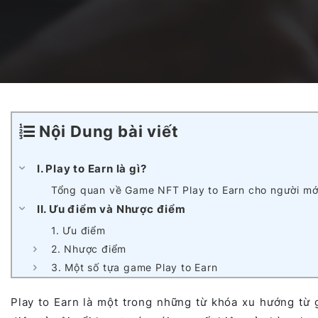
Dịch vụ Phát triển AI Agents
Nền tảng Blockchain
Dự án Outsystems
Dịch vụ Phát triển SaaS
Hệ thống Quản lý Học tập tích hợp AI
Vận hành & Bảo trì hệ thống
Nội Dung bài viết
Nền tảng Văn phòng Ảo Toàn cầu
I. Play to Earn là gì?
Tổng quan về Game NFT Play to Earn cho người mớ
II. Ưu điểm và Nhược điểm
AI trong Hệ thống Điều hành Sản xuất (MES)
1. Ưu điểm
2. Nhược điểm
3. Một số tựa game Play to Earn
Studio Game
Play to Earn là một trong những từ khóa xu hướng từ g