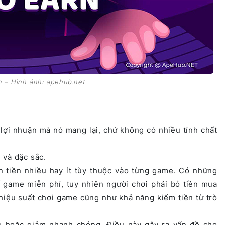
n – Hình ảnh: apehub.net
 lợi nhuận mà nó mang lại, chứ không có nhiều tính chất
 và đặc sắc.
n tiền nhiều hay ít tùy thuộc vào từng game. Có những
game miễn phí, tuy nhiên người chơi phải bỏ tiền mua
hiệu suất chơi game cũng như khả năng kiếm tiền từ trò
ng hoặc giảm nhanh chóng. Điều này gây ra vấn đề cho