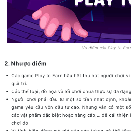
Ưu điểm của Play to Ear
2. Nhược điểm
Các game Play to Earn hầu hết thu hút người chơi vì
giải trí.
Các thể loại, đồ họa và lối chơi chưa thực sự đa dạng
Người chơi phải đầu tư một số tiền nhất định, khoả
game yêu cầu vốn đầu tư cao. Nhưng vẫn có một số 
các vật phẩm đặc biệt hoặc nâng cấp,… để cải thiện 
chơi đó.
Vì tính biến động mà giá của các token có thể tă