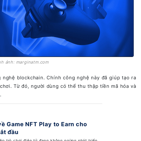
ình ảnh: marginatm.com
g nghệ blockchain. Chính công nghệ này đã giúp tạo ra
chơi. Từ đó, người dùng có thể thu thập tiền mã hóa và
.
về Game NFT Play to Earn cho
bắt đầu
p trò chơi điện tử đang không ngừng phát triển