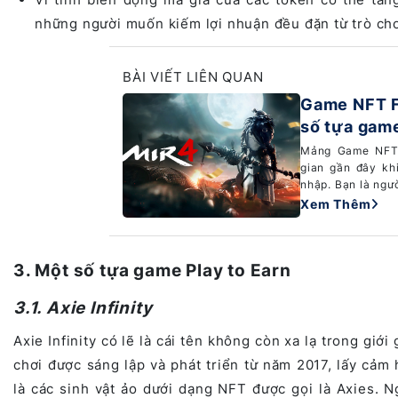
những người muốn kiếm lợi nhuận đều đặn từ trò chơ
BÀI VIẾT LIÊN QUAN
Game NFT Fr
số tựa game
Mảng Game NFT P
gian gần đây khi
nhập. Bạn là ngườ
Xem Thêm
3. Một số tựa game Play to Earn
3.1. Axie Infinity
Axie Infinity có lẽ là cái tên không còn xa lạ trong giới
chơi được sáng lập và phát triển từ năm 2017, lấy cả
là các sinh vật ảo dưới dạng NFT được gọi là Axies. N