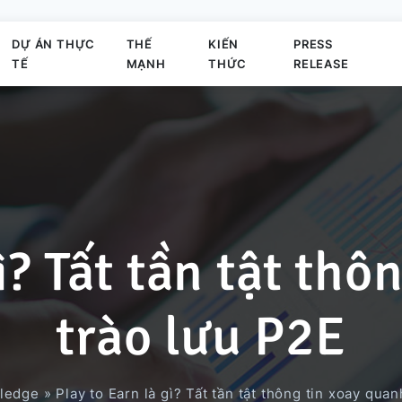
DỰ ÁN THỰC
THẾ
KIẾN
PRESS
TẾ
MẠNH
THỨC
RELEASE
Sứ mệnh
Phát triển Business Application
Elearning System
Dự án Business Application
Offshore
Hoạt động của công ty
ì? Tất tần tật th
Thành viên chủ chốt
Phát triển trò chơi
Hệ thống quản lý đơn hàng
Dự án dùng công nghệ AI
trào lưu P2E
Hoạt động
Phát triển Outsystems
Nền Tảng Văn Phòng Ảo
Dự án Migration Cobol
ledge
»
Play to Earn là gì? Tất tần tật thông tin xoay qua