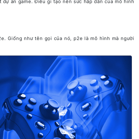
ạt dự án game. Điều gì tạo nên sức hấp dẫn của mô hình
p2e. Giống như tên gọi của nó, p2e là mô hình mà người