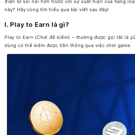
điện tử sôi nổi hơn trước với sự xuất hiện của hàng lo
này? Hãy cùng tìm hiểu qua bài viết sau đây!
I. Play to Earn là gì?
Play to Earn (Chơi để kiếm) – thường được gọi tắt là 
dùng có thể kiếm được tiền thông qua việc chơi game.