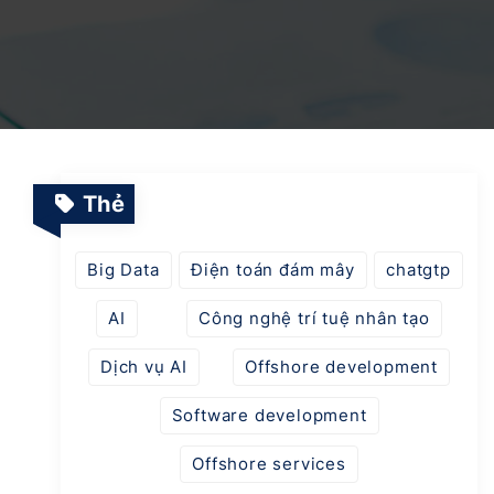
Dịch vụ Vận hành & Bảo trì Hệ thống
Nền tảng Giáo dục Thông minh
Dự án SaaS
Chuyển đổi số & AI trong ngành Quản lý Năng
lượng
Thẻ
Ứng dụng AI trong tự động hóa ngành Logitics
Big Data
Điện toán đám mây
chatgtp
AI
Công nghệ trí tuệ nhân tạo
Nền tảng thời trang thông minh tích hợp AI
Dịch vụ AI
Offshore development
Software development
Offshore services