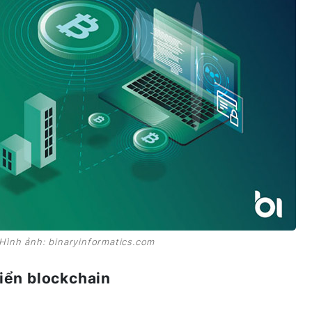
 Hình ảnh: binaryinformatics.com
riển blockchain