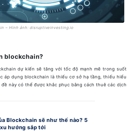
n – Hình ảnh: disruptiveinvesting.io
ển blockchain?
kchain dự kiến ​​sẽ tăng với tốc độ mạnh mẽ trong suốt
c áp dụng blockchain là thiếu cơ sở hạ tầng, thiếu hiểu
n đề này có thể được khắc phục bằng cách thuê các dịch
ủa Blockchain sẽ như thế nào? 5
xu hướng sắp tới