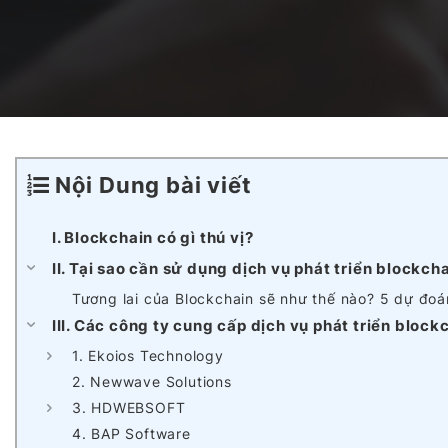
Dịch vụ Phát triển AI Agents
Nền tảng Blockchain
Dự án Outsystems
Dịch vụ Phát triển SaaS
Hệ thống Quản lý Học tập tích hợp AI
Vận hành & Bảo trì hệ thống
Nội Dung bài viết
Nền tảng Văn phòng Ảo Toàn cầu
I. Blockchain có gì thú vị?
II. Tại sao cần sử dụng dịch vụ phát triển blockch
Tương lai của Blockchain sẽ như thế nào? 5 dự đoá
AI trong Hệ thống Điều hành Sản xuất (MES)
III. Các công ty cung cấp dịch vụ phát triển block
1. Ekoios Technology
2. Newwave Solutions
Studio Game
3. HDWEBSOFT
4. BAP Software