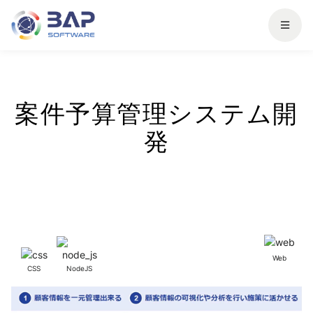
案件予算管理システム開
発
Web
CSS
NodeJS