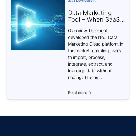
SaaS Development
Data Marketing
Tool – When SaaS
Becomes the Key
Overview The client
to Data-Driven
developed the No.1 Data
Marketing
Marketing Cloud platform in
the market, enabling users
to import, process,
integrate, extract, and
leverage data without
coding. This he...
Read more