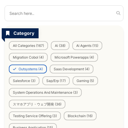
Category
All Categories (167)
Ai (38)
Ai Agents (15)
Migration Cobol (4)
Microsoft Powerapps (4)
Outsystems (4)
Saas Development (4)
Salesforce (3)
Sap/Erp (17)
Gaming (5)
System Operations And Maintenance (3)
スマホアプリ・ウェブ開発 (36)
Testing Service Offering (3)
Blockchain (16)
Business Application (15)