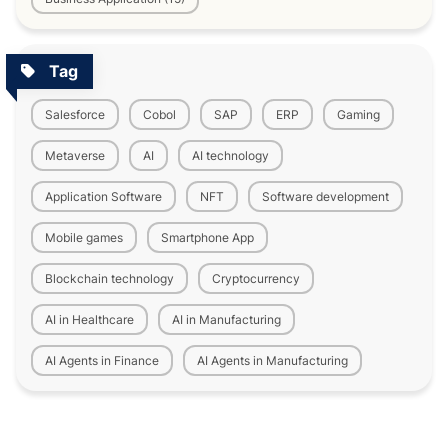
Tag
Salesforce
Cobol
SAP
ERP
Gaming
Metaverse
AI
AI technology
Application Software
NFT
Software development
Mobile games
Smartphone App
Blockchain technology
Cryptocurrency
AI in Healthcare
AI in Manufacturing
AI Agents in Finance
AI Agents in Manufacturing